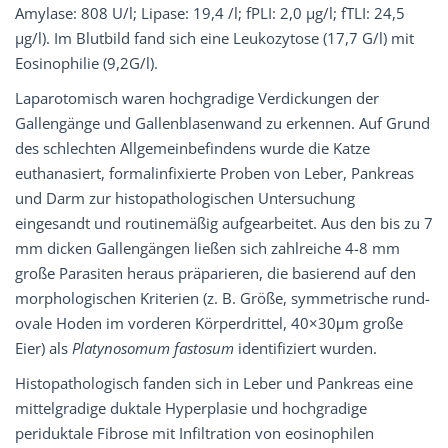
Amylase: 808 U/l; Lipase: 19,4 /l; fPLI: 2,0 µg/l; fTLI: 24,5
µg/l). Im Blutbild fand sich eine Leukozytose (17,7 G/l) mit
Eosinophilie (9,2G/l).
Laparotomisch waren hochgradige Verdickungen der
Gallengänge und Gallenblasenwand zu erkennen. Auf Grund
des schlechten Allgemeinbefindens wurde die Katze
euthanasiert, formalinfixierte Proben von Leber, Pankreas
und Darm zur histopathologischen Untersuchung
eingesandt und routinemäßig aufgearbeitet. Aus den bis zu 7
mm dicken Gallengängen ließen sich zahlreiche 4-8 mm
große Parasiten heraus präparieren, die basierend auf den
morphologischen Kriterien (z. B. Größe, symmetrische rund-
ovale Hoden im vorderen Körperdrittel, 40×30μm große
Eier) als
Platynosomum fastosum
identifiziert wurden.
Histopathologisch fanden sich in Leber und Pankreas eine
mittelgradige duktale Hyperplasie und hochgradige
periduktale Fibrose mit Infiltration von eosinophilen