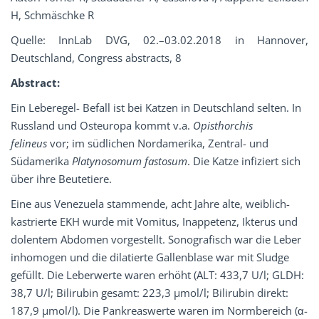
H, Schmäschke R
Quelle: InnLab DVG, 02.–03.02.2018 in Hannover,
Deutschland, Congress abstracts, 8
Abstract:
Ein Leberegel- Befall ist bei Katzen in Deutschland selten. In
Russland und Osteuropa kommt v.a.
Opisthorchis
felineus
vor; im südlichen Nordamerika, Zentral- und
Südamerika
Platynosomum fastosum
. Die Katze infiziert sich
über ihre Beutetiere.
Eine aus Venezuela stammende, acht Jahre alte, weiblich-
kastrierte EKH wurde mit Vomitus, Inappetenz, Ikterus und
dolentem Abdomen vorgestellt. Sonografisch war die Leber
inhomogen und die dilatierte Gallenblase war mit Sludge
gefüllt. Die Leberwerte waren erhöht (ALT: 433,7 U/l; GLDH:
38,7 U/l; Bilirubin gesamt: 223,3 µmol/l; Bilirubin direkt:
187,9 µmol/l). Die Pankreaswerte waren im Normbereich (α-