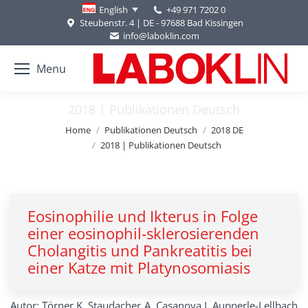
+49 971 7202 0
English
Steubenstr. 4 | DE - 97688 Bad Kissingen
info@laboklin.com
Menu
2018 | Publikationen Deutsch
You are here:
Home
Publikationen Deutsch
2018 DE
2018 | Publikationen Deutsch
Eosinophilie und Ikterus in Folge
einer eosinophil-sklerosierenden
Cholangitis und Pankreatitis bei
einer Katze mit Platynosomiasis
Autor: Törner K, Staudacher A, Casanova I, Aupperle-Lellbach